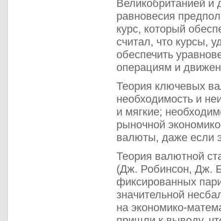
Великобританией и д
равновесия предпола
курс, который обесп
считал, что курсы,
обеспечить уравнов
операциям и движен
Теория ключевых вал
необходимость и не
и мягкие; необходим
рыночной экономикой
валюты, даже если 
Теория валютной ст
(Дж. Робинсон, Дж. 
фиксированных парит
значительной несба
на экономико-матема
пришли к выводу, чт