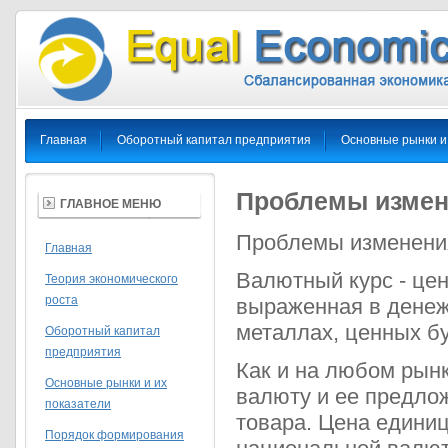
Главная
Оборотный капитал предприятия
Основные рынки и
Проблемы измен
ГЛАВНОЕ МЕНЮ
Проблемы изменения
Главная
Валютный курс - цен
Теория экономического
роста
выраженная в денеж
металлах, ценных бу
Оборотный капитал
предприятия
Как и на любом рын
Основные рынки и их
валюту и ее предло
показатели
товара. Цена едини
Порядок формирования