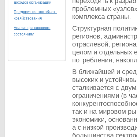
переходить к разраб
доходов организации
проблемных «узлов»
Предприятие как объект
комплекса страны.
хозяйствования
Структурная политик
Анализ финансового
состояниял
регионов, админист
отраслевой, региона
целом и отдельных е
потребления, накопл
В ближайшей и сред
высоких и устойчивы
сталкивается с дву
ограничениями (в ча
конкурентоспособнос
так и на мировом ры
экономики, основан
а с низкой производ
большинства сектор