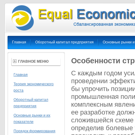
Главная
Оборотный капитал предприятия
Основные рынки и
Особенности стр
ГЛАВНОЕ МЕНЮ
С каждым годом усил
Главная
проведении эффекти
Теория экономического
бы упрочить позици
роста
промышленная полит
Оборотный капитал
комплексным явлени
предприятия
ее разработке должн
Основные рынки и их
сложившейся схеме 
показатели
определив болевые 
Порядок формирования