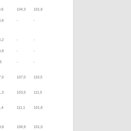
9,6
104,3
101,6
5,6
-
-
5,2
-
-
6,8
-
-
,5
-
-
7,0
107,0
110,5
1,3
103,5
111,5
4,4
111,1
101,6
9,8
106,9
101,0