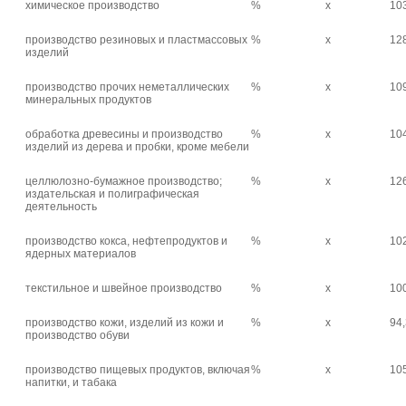
химическое производство
%
х
10
производство резиновых и пластмассовых
%
х
12
изделий
производство прочих неметаллических
%
х
10
минеральных продуктов
обработка древесины и производство
%
х
10
изделий из дерева и пробки, кроме мебели
целлюлозно-бумажное производство;
%
х
12
издательская и полиграфическая
деятельность
производство кокса, нефтепродуктов и
%
х
10
ядерных материалов
текстильное и швейное производство
%
х
10
производство кожи, изделий из кожи и
%
х
94
производство обуви
производство пищевых продуктов, включая
%
х
10
напитки, и табака