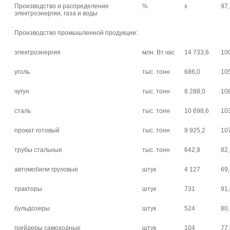
Производство и распределение
%
х
97
электроэнергии, газа и воды
Производство промышленной продукции:
электроэнергия
млн. Вт.час
14 733,6
10
уголь
тыс. тонн
686,0
10
чугун
тыс. тонн
8 288,0
10
сталь
тыс. тонн
10 698,6
10
прокат готовый
тыс. тонн
9 925,2
10
трубы стальные
тыс. тонн
642,9
82
автомобили грузовые
штук
4 127
69
тракторы
штук
731
91
бульдозеры
штук
524
80
грейдеры самоходные
штук
104
77