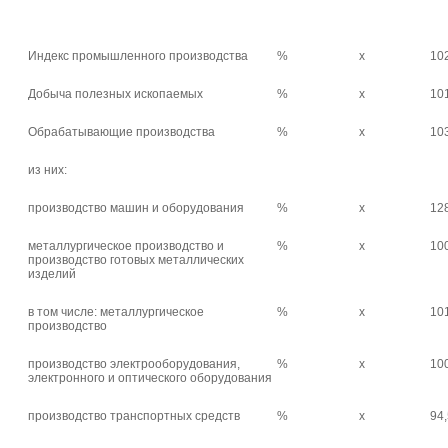
Индекс промышленного производства
%
х
10
Добыча полезных ископаемых
%
х
10
Обрабатывающие производства
%
х
10
из них:
производство машин и оборудования
%
х
12
металлургическое производство и
%
х
10
производство готовых металлических
изделий
в том числе: металлургическое
%
х
10
производство
производство электрооборудования,
%
х
10
электронного и оптического оборудования
производство транспортных средств
%
х
94