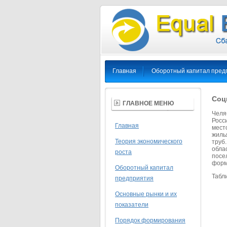
Главная
Оборотный капитал пред
Соц
ГЛАВНОЕ МЕНЮ
Челя
Росс
Главная
место
жиль
Теория экономического
труб
обла
роста
посе
форм
Оборотный капитал
Табл
предприятия
Основные рынки и их
показатели
Порядок формирования