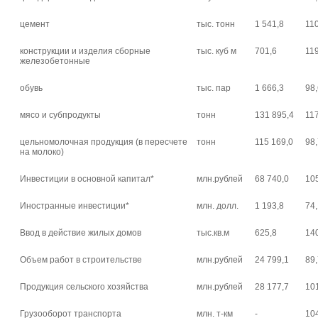
цемент
тыс. тонн
1 541,8
11
конструкции и изделия сборные
тыс. куб м
701,6
11
железобетонные
обувь
тыс. пар
1 666,3
98
мясо и субпродукты
тонн
131 895,4
11
цельномолочная продукция (в пересчете
тонн
115 169,0
98
на молоко)
Инвестиции в основной капитал*
млн.рублей
68 740,0
10
Иностранные инвестиции*
млн. долл.
1 193,8
74
Ввод в действие жилых домов
тыс.кв.м
625,8
14
Объем работ в строительстве
млн.рублей
24 799,1
89
Продукция сельского хозяйства
млн.рублей
28 177,7
10
Грузооборот транспорта
млн. т-км
-
10