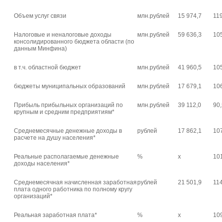
Объем услуг связи
млн.рублей
15 974,7
11
Налоговые и неналоговые доходы
млн.рублей
59 636,3
10
консолидированного бюджета области (по
данным Минфина)
в т.ч. областной бюджет
млн.рублей
41 960,5
10
бюджеты муниципальных образований
млн.рублей
17 679,1
10
Прибыль прибыльных организаций по
млн.рублей
39 112,0
90
крупным и средним предприятиям*
Среднемесячные денежные доходы в
рублей
17 862,1
10
расчете на душу населения*
Реальные располагаемые денежные
%
x
10
доходы населения*
Среднемесячная начисленная заработная
рублей
21 501,9
11
плата одного работника по полному кругу
организаций*
Реальная заработная плата*
%
x
10