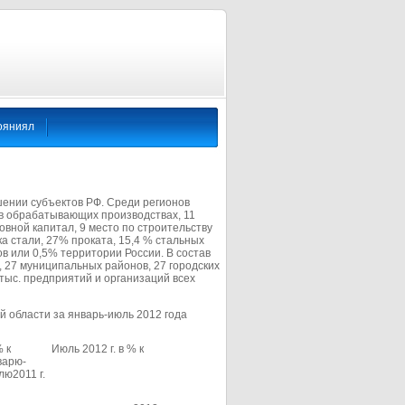
ояниял
шении субъектов РФ. Среди регионов
 в обрабатывающих производствах, 11
овной капитал, 9 место по строительству
а стали, 27% проката, 15,4 % стальных
в или 0,5% территории России. В состав
, 27 муниципальных районов, 27 городских
тыс. предприятий и организаций всех
й области за январь-июль 2012 года
% к
Июль 2012 г. в % к
варю-
лю2011 г.