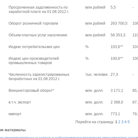
Просроченная задолженность по
млн.рублей
5,5
-
заработной плате на 01.08.2012 г.
Оборот розничной торговли
млн.рублей
263 700,5
10
Объем платных услуг населению
млн.рублей
58 353,3
11
Индекс потребительских цен
%
103,6**
10
Индекс цен производителей
%
100,6**
10
промышленных товаров
Численность зарегистрированных
тыс. человек
27,3
-
безработных на 01.08.2012 г.
Внешнеторговый оборот*
млн. долл.
3 171,1
85
в т.ч. экспорт
млн. долл.
2 398,0
87
импорт
млн. долл.
773,1
79
Перейти на страницу:
1
2
3
4
5
ие материалы