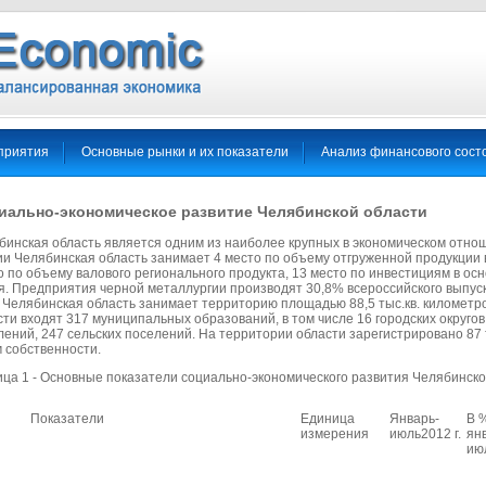
приятия
Основные рынки и их показатели
Анализ финансового сост
иально-экономическое развитие Челябинской области
бинская область является одним из наиболее крупных в экономическом отно
ии Челябинская область занимает 4 место по объему отгруженной продукции
 по объему валового регионального продукта, 13 место по инвестициям в осн
я. Предприятия черной металлургии производят 30,8% всероссийского выпуск
. Челябинская область занимает территорию площадью 88,5 тыс.кв. километро
сти входят 317 муниципальных образований, в том числе 16 городских округов
лений, 247 сельских поселений. На территории области зарегистрировано 87 
 собственности.
ица 1 - Основные показатели социально-экономического развития Челябинско
Показатели
Единица
Январь-
В 
измерения
июль2012 г.
ян
ию