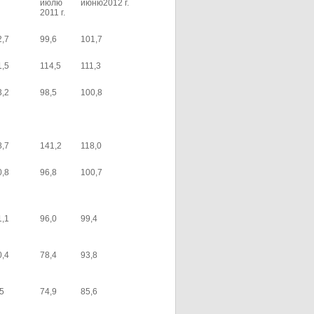
июлю
июню2012 г.
2011 г.
2,7
99,6
101,7
1,5
114,5
111,3
3,2
98,5
100,8
8,7
141,2
118,0
0,8
96,8
100,7
1,1
96,0
99,4
0,4
78,4
93,8
,5
74,9
85,6