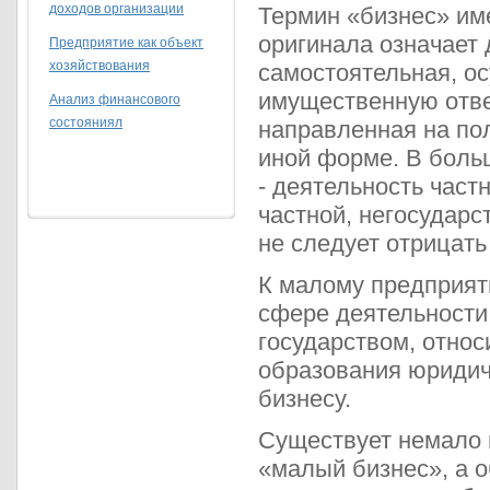
доходов организации
Термин «бизнес» им
оригинала означает д
Предприятие как объект
хозяйствования
самостоятельная, ос
имущественную отве
Анализ финансового
состояниял
направленная на по
иной форме. В боль
- деятельность частн
частной, негосударс
не следует отрицать
К малому предприят
сфере деятельности
государством, относ
образования юридич
бизнесу.
Существует немало 
«малый бизнес», а о