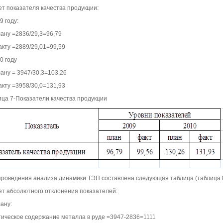
ет показателя качества продукции:
9 году:
лану =2836/29,3=96,79
акту =2889/29,01=99,59
0 году
ану = 3947/30,3=103,26
акту =3958/30,0=131,93
ица 7-Показатели качества продукции
проведения анализа динамики ТЭП составлена следующая таблица (таблица 8
ет абсолютного отклонения показателей:
ану:
тическое содержание металла в руде =3947-2836=1111