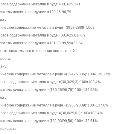
новое содержание металла в руде =30,3-29,3=1
затель качества продукции =130,26-96,79
кту:
тическое содержание металла в руде =3958-2889=1069
новое содержание металла в руде =30,0-29,01=0,9
азатель качества продукции =131,93-99,59=32,34
ет относительного отклонения показателей:
роста:
ану:
тическое содержание металла в руде =(3947/2836)*100=139,17%
новое содержание металла в руде =(30,3/29,3)*100=103,4%
азатель качества продукции =(130,26/96,79)*100=134,58%
кту:
тическое содержание металла в руде =(3958/2889)*100=137,0%
новое содержание металла в руде =(30,0/29,01)*100=103,4%
азатель качества продукции =(131,93/99,56)*100=132,51%
 прироста: