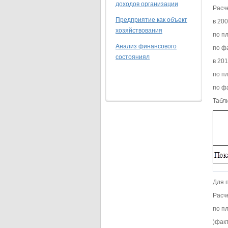
доходов организации
Расч
Предприятие как объект
в 200
хозяйствования
по п
Анализ финансового
по ф
состояниял
в 201
по пл
по ф
Табл
Для 
Расч
по пл
)фак