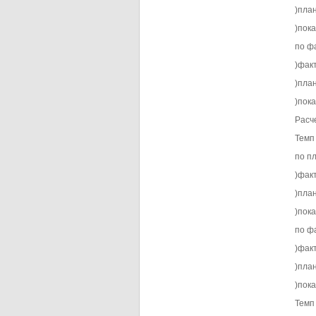
)пла
)пока
по фа
)фак
)пла
)пок
Расч
Темп 
по пл
)фак
)пла
)пок
по фа
)фак
)пла
)пок
Темп