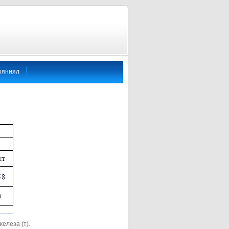
ояниял
елеза (т).