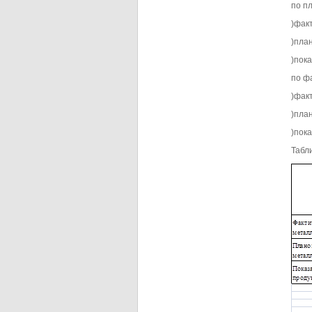
по пл
)фак
)пла
)пок
по фа
)фак
)пла
)пок
Табл