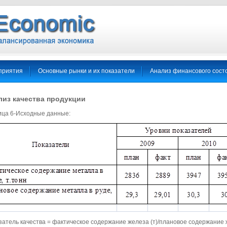
приятия
Основные рынки и их показатели
Анализ финансового сост
лиз качества продукции
ица 6-Исходные данные:
затель качества = фактическое содержание железа (т)/плановое содержание ж