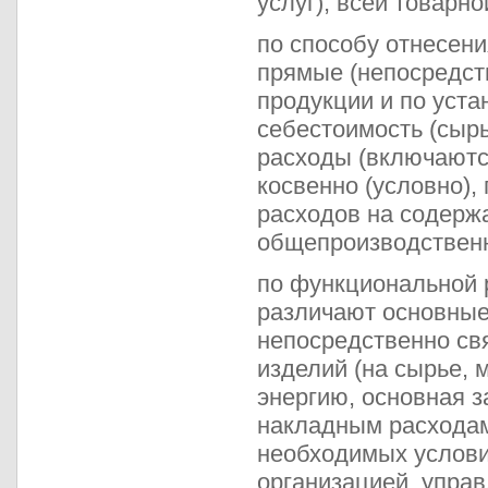
услуг), всей товарн
по способу отнесен
прямые (непосредст
продукции и по уст
себестоимость (сырь
расходы (включаютс
косвенно (условно),
расходов на содерж
общепроизводственн
по функциональной 
различают основные
непосредственно св
изделий (на сырье, 
энергию, основная з
накладным расходам
необходимых услови
организацией, упра