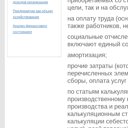
приобретаемых со с
доходов организации
цели, так и на обсл
Предприятие как объект
на оплату труда (ос
хозяйствования
также работников, н
Анализ финансового
состояниял
социальные отчислен
включают единый со
амортизация;
прочие затраты (кот
перечисленных элем
сборы, оплата услуг с
по статьям калькуля
производственному 
производства и реа
калькуляционным ст
калькуляции себест