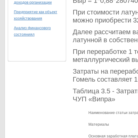
Выр = 1*0,88*280740
доходов организации
При стоимости латун
Предприятие как объект
хозяйствования
можно приобрести 32
Анализ финансового
Далее рассчитаем в
состояниял
латунной в собствен
При переработке 1 т
металлургический вы
Затраты на перерабо
Гомель составляет 10
Таблица 3.5 - Затра
ЧУП «Випра»
Наименование статьи затр
Материалы
Основная заработная плат