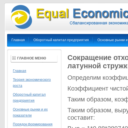
Главная
Оборотный капитал предприятия
Основные рынки и
Сокращение отхо
ГЛАВНОЕ МЕНЮ
латунной стружк
Главная
Определим коэффици
Теория экономического
роста
Коэффициент чистой
Оборотный капитал
Таким образом, коэф
предприятия
Таким образом, выру
Основные рынки и их
показатели
составит:
Порядок формирования