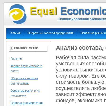
Главная
Оборотный капитал предприятия
Основные рынки и
Анализ состава,
ГЛАВНОЕ МЕНЮ
Рабочая сила рассма
Главная
умственных способно
Теория экономического
условиях рыночных 
роста
силу товаром. Его ос
Оборотный капитал
стоимость большую, 
предприятия
осуществлять любое 
Основные рынки и их
зависит эффективно
показатели
фондов, экономика п
Порядок формирования