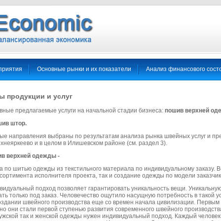
приятия
Основные рынки и их показатели
Анализ финансового сост
ы продукции и услуг
вные предлагаемые услуги на начальной стадии бизнеса:
пошив верхней од
ив штор.
ые направления выбраны по результатам анализа рынка швейных услуг и пр
хнеяркеево и в целом в Илишевском районе (см. раздел 3).
в верхней одежды -
га по шитью одежды из текстильного материала по индивидуальному заказу. 
ссортимента исполнителя проекта, так и создание одежды по модели заказчик
видуальный подход позволяет гарантировать уникальность вещи. Уникальную
ать только под заказ. Человечество ощутило насущную потребность в такой ус
создании швейного производства еще со времен начала цивилизации. Первым
но они стали первой ступенью развития современного швейного производств
мужской так и женской одежды нужен индивидуальный подход. Каждый человек