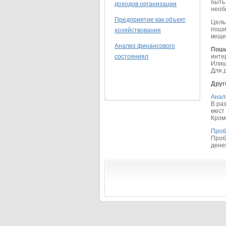
быть
доходов организации
необ
Предприятие как объект
Цель
поши
хозяйствования
веще
Анализ финансового
Поши
состояниял
инте
Илиш
Для 
Друг
Анал
В ра
мест
Кроме
Проб
Проб
денеж