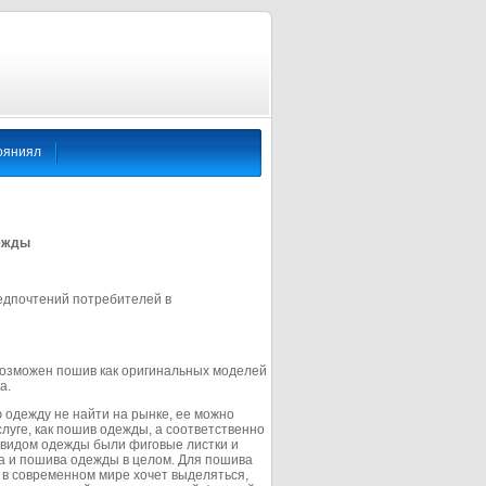
ояниял
ежды
едпочтений потребителей в
Возможен пошив как оригинальных моделей
а.
 одежду не найти на рынке, ее можно
луге, как пошив одежды, а соответственно
 видом одежды были фиговые листки и
а и пошива одежды в целом. Для пошива
 в современном мире хочет выделяться,