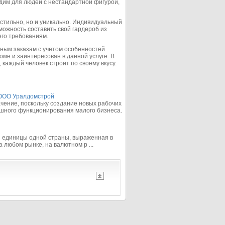
им для людей с нестандартной фигурой,
 стильно, но и уникально. Индивидуальный
можность составить свой гардероб из
го требованиям.
ьным заказам с учетом особенностей
оме и заинтересован в данной услуге. В
каждый человек строит по своему вкусу.
 ООО Уралдомстрой
чение, поскольку создание новых рабочих
ешного функционирования малого бизнеса.
й единицы одной страны, выраженная в
 любом рынке, на валютном р ...