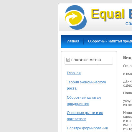
Главная
Оборотный капитал пред
Вид
ГЛАВНОЕ МЕНЮ
Осно
Главная
и
пош
Данн
Теория экономического
с.Вер
роста
Поши
Оборотный капитал
услу
предприятия
из а
Инди
Основные рынки и их
сдел
показатели
и в 
имен
Порядок формирования
как 