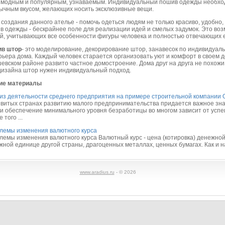
 модным и популярным, узнаваемым. Индивидуальный пошив одежды необход
ычным вкусом, желающих носить эксклюзивные вещи.
 создания данного ателье - помочь одеться людям не только красиво, удобно,
в одежды - бескрайнее поле для реализации идей и смелых задумок. Это воз
й, учитывающих все особенности фигуры человека и полностью отвечающих е
в штор
- это моделирование, декорирование штор, занавесок по индивидуал
рьера дома. Каждый человек старается организовать уют и комфорт в своем д
евском районе развито частное домостроение. Дома друг на друга не похожи, 
дизайна штор нужен индивидуальный подход.
ие материалы
из деятельности среднего предприятия на примере строительной компании
звитых странах развитию малого предпринимательства придается важное зна
 и обеспечение минимального уровня безработицы во многом зависит от усп
 того ...
лемы изменения валютного курса
лемы изменения валютного курса Валютный курс - цена (котировка) денежно
ной единице другой страны, драгоценных металлах, ценных бумагах. Как и на
www.aradius.ru
- © 2026