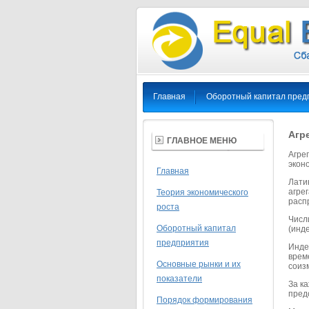
Главная
Оборотный капитал пред
Агр
ГЛАВНОЕ МЕНЮ
Агре
экон
Главная
Лати
агре
Теория экономического
расп
роста
Числ
Оборотный капитал
(инде
предприятия
Инде
време
Основные рынки и их
соиз
показатели
За к
пред
Порядок формирования