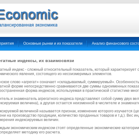
приятия
Основные рынки и их показатели
Анализ финансового сост
егатные индексы, их взаимосвязи
гатный индекс - сложный относительный показатель, который характеризует
омического явления, состоящего из несоизмеримых элементов.
нское слово «агрегат» означает «складываемый, суммируемый». Особенность 
гатной форме непосредственно сравниваются две суммы одноименных показа
ространенная форма индексов, используемая в практической статистике мног
итель и знаменатель агрегатного индекса представляют собой сумму двух вел
ксируемая величина), а другая остается неизменной в числителе и знаменате
ксируемой величиной называется признак, изменение которого изучается (цен
ни на производство продукции, количество проданных товаров и т.д.). Вес ин
мерения индексируемых величин.
аждым экономическим индексом стоят определенные экономические категории
определяет методику его расчета.