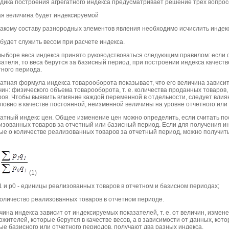
дика построения агрегатного индекса предусматривает решение трех вопрос
кая величина будет индексируемой
 какому составу разнородных элементов явления необходимо исчислить индек
 будет служить весом при расчете индекса.
выборе веса индекса принято руководствоваться следующим правилом: если с
зателя, то веса берутся за базисный период, при построении индекса качест
тного периода.
гатная формула индекса товарооборота показывает, что его величина зависит
чин: физического объема товарооборота, т. е. количества проданных товаров
ов. Чтобы выявить влияние каждой переменной в отдельности, следует влияни
словно в качестве постоянной, неизменной величины на уровне отчетного или
гатный индекс цен. Общее изменение цен можно определить, если считать по
изованных товаров за отчетный или базисный период. Если для получения ин
ые о количестве реализованных товаров за отчетный период, можно получит
(1)
р1 и р0 - единицы реализованных товаров в отчетном и базисном периодах;
 количество реализованных товаров в отчетном периоде.
ина индекса зависит от индексируемых показателей, т. е. от величин, измен
жителей, которые берутся в качестве весов, а в зависимости от данных, кото
ые базисного или отчетного периодов, получают два разных индекса.