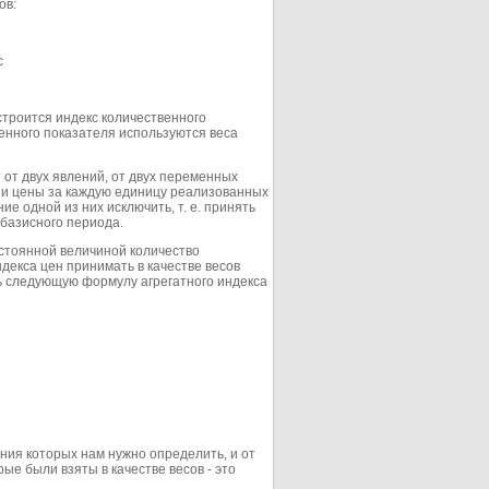
ов:
с
троится индекс количественного
венного показателя используются веса
 от двух явлений, от двух переменных
, и цены за каждую единицу реализованных
е одной из них исключить, т. е. принять
 базисного периода.
стоянной величиной количество
декса цен принимать в качестве весов
ь следующую формулу агрегатного индекса
ения которых нам нужно определить, и от
рые были взяты в качестве весов - это