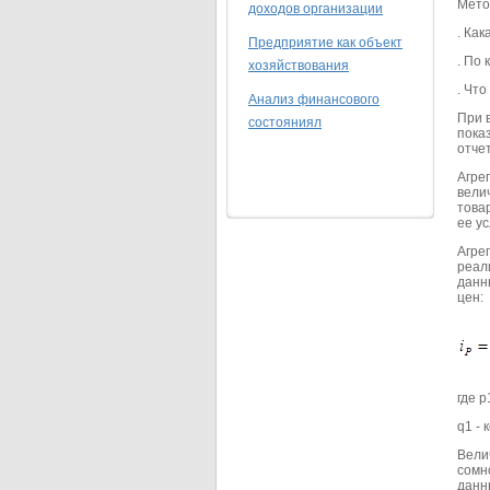
Мето
доходов организации
. Ка
Предприятие как объект
. По
хозяйствования
. Что
Анализ финансового
При 
состояниял
пока
отче
Агре
вели
товар
ее у
Агре
реал
данн
цен:
где 
q1 -
Велич
сомно
данн