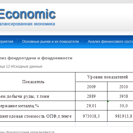
приятия
Основные рынки и их показатели
Анализ финансового сост
лиз фондоотдачи и фондоемкости
ица 12-Исходные данные
ень фондоотдачи определяется: