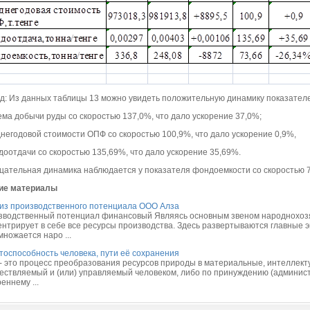
д: Из данных таблицы 13 можно увидеть положительную динамику показателе
ема добычи руды со скоростью 137,0%, что дало ускорение 37,0%;
днегодовой стоимости ОПФ со скоростью 100,9%, что дало ускорение 0,9%,
доотдачи со скоростью 135,69%, что дало ускорение 35,69%.
цательная динамика наблюдается у показателя фондоемкости со скоростью 7
ие материалы
из производственного потенциала ООО Алза
зводственный потенциал финансовый Являясь основным звеном народнохозя
ентрирует в себе все ресурсы производства. Здесь развертываются главные 
ножается наро ...
тоспособность человека, пути её сохранения
 - это процесс преобразования ресурсов природы в материальные, интеллект
ествляемый и (или) управляемый человеком, либо по принуждению (админист
еннему ...