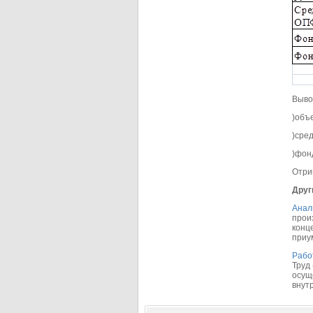
Выво
)объ
)сре
)фон
Отри
Друг
Анал
прои
конц
приум
Рабо
Труд
осущ
внутр