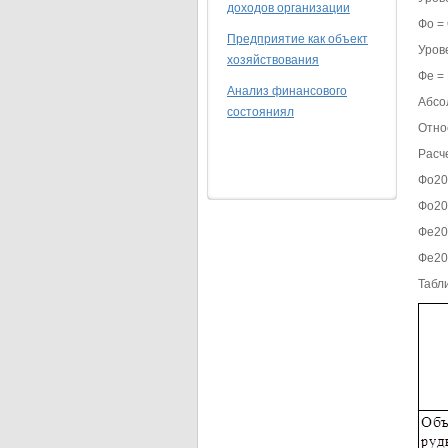
доходов организации
Фо =
Предприятие как объект
Уров
хозяйствования
Фе =
Анализ финансового
Абсо
состояниял
Отно
Расч
Фо20
Фо20
Фе20
Фе20
Табл