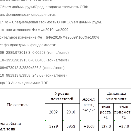
 Объем добычи руды/Среднегодовая стоимость ОПФ.
ень фондоемкости определяется:
 1/ Фо = Среднегодовая стоимость ОПФ/ Объем добычи руды.
лютное изменение Фе = Фе2010- Фе2009
сительное изменение Фе = ((Фе2010/ Фе2009)*100%)-100%.
ет фондоотдачи и фондоемкости:
09=2889/973018,3=0,00297 (тонна/тенге)
10=3958/981913,8=0,00403 (тонна/тенге)
09=973018,3/2889=336,8 (тонна/тенге)
10=981913,8/3958=248,08 (тонна/тенге)
ица 13-Анализ динамики ТЭП