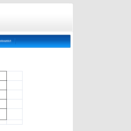
ояниял