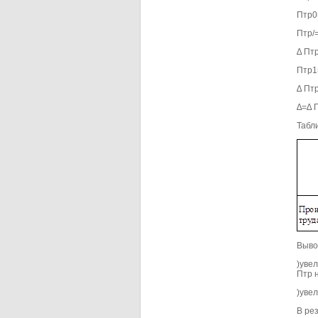
Птр0
Птр/
∆ Птр
Птр1
∆ Птр
∆=∆ П
Табл
Вывод
)уве
Птр н
)увел
В рез