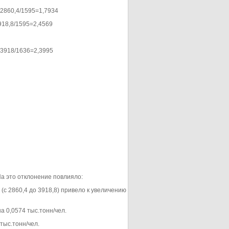
2860,4/1595=1,7934
18,8/1595=2,4569
3918/1636=2,3995
 На это отклонение повлияло:
(с 2860,4 до 3918,8) привело к увеличению
а 0,0574 тыс.тонн/чел.
тыс.тонн/чел.