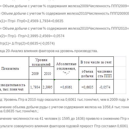
= Объем добычи с учетом % содержания железа2009/Численность ППП2009=
= Объем добычи с учетом % содержания железа2010/Численность ППП200939
(1)= Птр/- Птр0=2,4569-1,7934=0,6635
= Объем добычи с учетом % содержания железа2010/Численность ППП2010=
(2)= Птр1- Птр/=2,3995-2,4569=-0,0574
тр(1)+ ∆ Птр(2)=0,6635+(-0,0574)
ица 20-Анализ влияния факторов на уровень производства.
: Уровень Птр в 2010 году оказался на 0,6061 тыс.тонн/чел, чем в 2009 году.
личение объема добычи руды с учетом содержания железа на 1058,4 тыс.тонн 
а 0,6635 тыс.тонн/чел.;
ичение численности на 41 человек (с 1595 до 1636) привело к снижению Птр н
ультате совокупного влияния факторов годовой прирост Птр составил 0,6061 