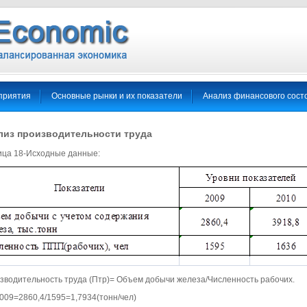
приятия
Основные рынки и их показатели
Анализ финансового сост
лиз производительности труда
ица 18-Исходные данные:
зводительность труда (Птр)= Объем добычи железа/Численность рабочих.
009=2860,4/1595=1,7934(тонн/чел)