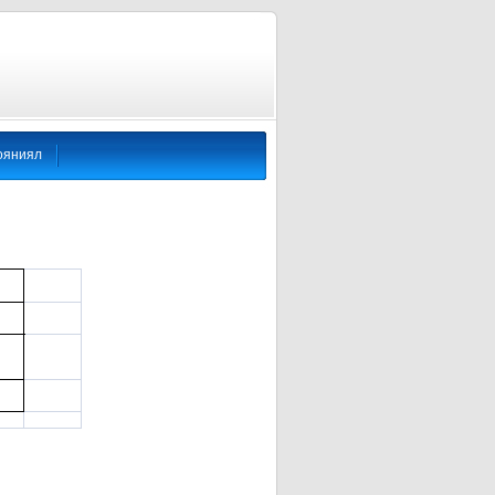
ояниял