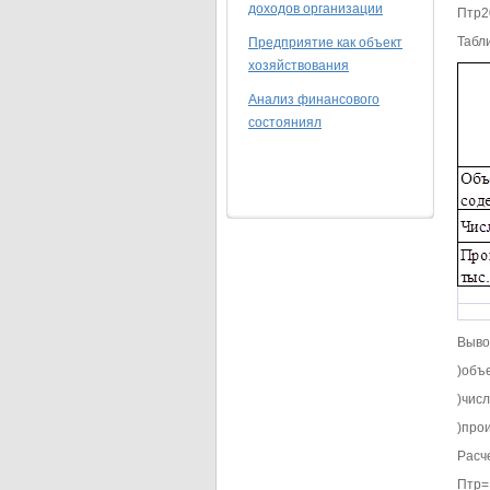
доходов организации
Птр2
Табл
Предприятие как объект
хозяйствования
Анализ финансового
состояниял
Выво
)объ
)чис
)про
Расч
Птр=