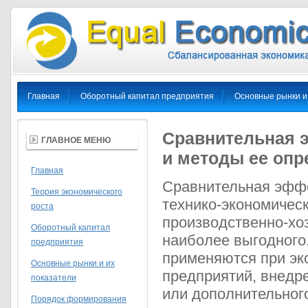
Главная
Оборотный капитал предприятия
Основные рынки и
Сравнительная 
ГЛАВНОЕ МЕНЮ
и методы ее опр
Главная
Сравнительная эффе
Теория экономического
технико-экономичес
роста
производственно-хо
Оборотный капитал
наиболее выгодного
предприятия
применяются при эк
Основные рынки и их
предприятий, внедр
показатели
или дополнительног
Порядок формирования