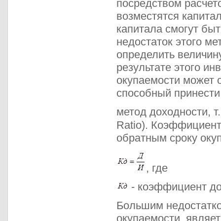
посредством расчето
возместятся капита
капитала смогут бы
недостаток этого ме
определить величину
результате этого и
окупаемости может о
способный принести
метод доходности, т.
Ratio). Коэффициен
обратным сроку оку
, где
- коэффициент до
Большим недостатком
окупаемости, являет