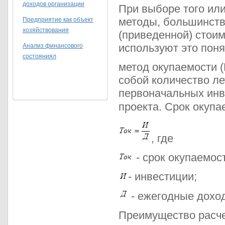
доходов организации
При выборе того ил
методы, большинств
Предприятие как объект
хозяйствования
(приведенной) стои
используют это поня
Анализ финансового
состояниял
метод окупаемости (
собой количество ле
первоначальных инв
проекта. Срок окуп
, где
- срок окупаемост
- инвестиции;
- ежегодные доход
Преимущество расчет