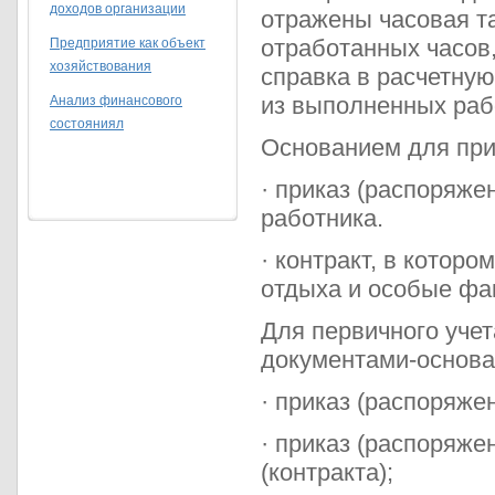
доходов организации
отражены часовая т
отработанных часов
Предприятие как объект
хозяйствования
справка в расчетную
из выполненных раб
Анализ финансового
состояниял
Основанием для пр
· приказ (распоряже
работника.
· контракт, в которо
отдыха и особые фа
Для первичного уче
документами-основа
· приказ (распоряже
· приказ (распоряже
(контракта);