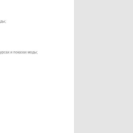
жды;
урсах и показах моды;