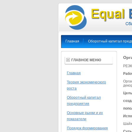
Главная
Оборотный капитал пред
Орг
ГЛАВНОЕ МЕНЮ
РЕЗ
Главная
Рабо
Орга
Теория экономического
деко
роста
Цель
Оборотный капитал
созд
предприятия
попо
Основные рынки и их
Испо
показатели
Шайх
Порядок формирования
Суть