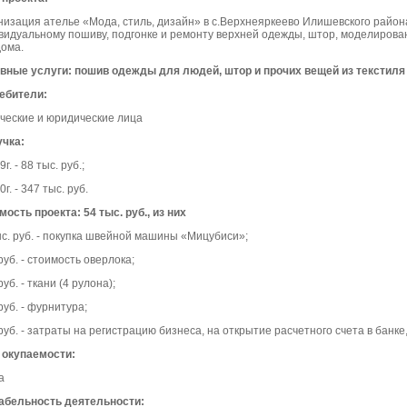
низация ателье «Мода, стиль, дизайн» в с.Верхнеяркеево Илишевского района
видуальному пошиву, подгонке и ремонту верхней одежды, штор, моделирова
дома.
вные услуги: пошив одежды для людей, штор и прочих вещей из текстиля
ебители:
ческие и юридические лица
чка:
9г. - 88 тыс. руб.;
0г. - 347 тыс. руб.
ость проекта: 54 тыс. руб., из них
ыс. руб. - покупка швейной машины «Мицубиси»;
руб. - стоимость оверлока;
руб. - ткани (4 рулона);
руб. - фурнитура;
руб. - затраты на регистрацию бизнеса, на открытие расчетного счета в банке,
 окупаемости:
а
абельность деятельности: