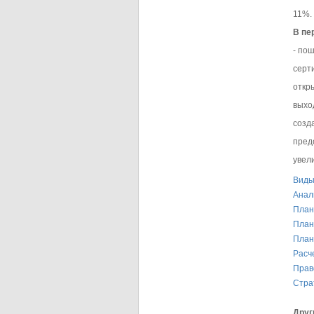
11%.
В пе
- по
серт
откр
выход
созд
предо
увел
Виды
Анал
План
План
План
Расч
Прав
Стра
Друг