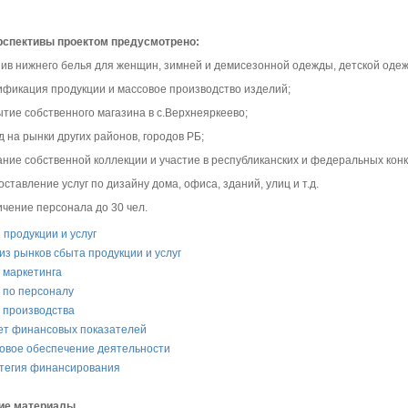
рспективы проектом предусмотрено:
шив нижнего белья для женщин, зимней и демисезонной одежды, детской оде
ификация продукции и массовое производство изделий;
ытие собственного магазина в с.Верхнеяркеево;
 на рынки других районов, городов РБ;
ание собственной коллекции и участие в республиканских и федеральных конк
ставление услуг по дизайну дома, офиса, зданий, улиц и т.д.
ичение персонала до 30 чел.
 продукции и услуг
из рынков сбыта продукции и услуг
 маркетинга
 по персоналу
 производства
ет финансовых показателей
овое обеспечение деятельности
тегия финансирования
ие материалы