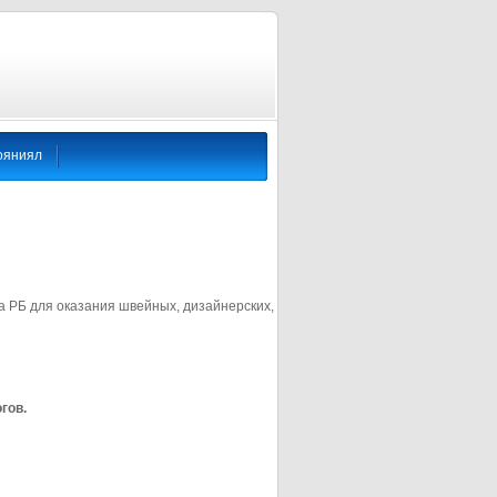
ояниял
а РБ для оказания швейных, дизайнерских,
гов.