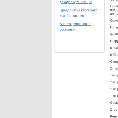
доходов организации
Орга
инди
Предприятие как объект
для 
хозяйствования
Осно
Анализ финансового
Потр
состояниял
физи
Выру
в 200
в 201
Стоим
24 т
тыс. 
тыс. 
тыс. 
тыс. 
Срок
2 год
Рент