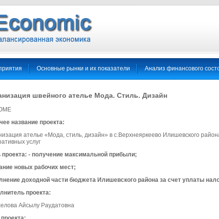
приятия
Основные рынки и их показатели
Анализ финансового сост
анизация швейного ателье Мода. Стиль. Дизайн
ЮМЕ
чее название проекта:
низация ателье «Мода, стиль, дизайн» в с.Верхнеяркеево Илишевского район
ративных услуг
 проекта: - получение максимальной прибыли;
ание новых рабочих мест;
лнение доходной части бюджета Илишевского района за счет уплаты нало
лнитель проекта:
елова Айсылу Раудатовна
 проекта: