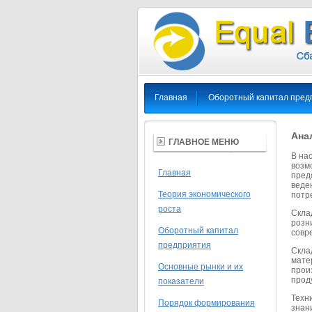
Главная
Оборотный капитал пред
Ана
ГЛАВНОЕ МЕНЮ
В на
возм
Главная
пред
веде
Теория экономического
потр
роста
Скла
розн
Оборотный капитал
совр
предприятия
Скла
мате
Основные рынки и их
прои
прод
показатели
Техн
Порядок формирования
знан