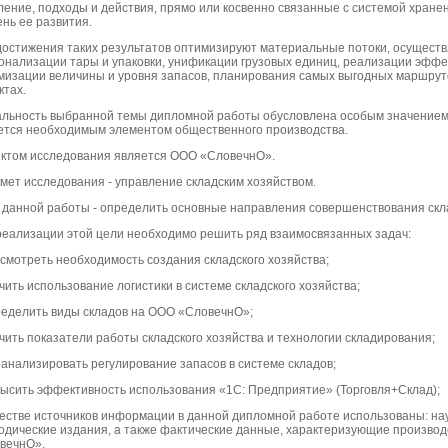
ение, подходы и действия, прямо или косвенно связанные с системой хране
нь ее развития.
достижения таких результатов оптимизируют материальные потоки, осущест
онализации тары и упаковки, унификации грузовых единиц, реализации эффе
мизации величины и уровня запасов, планирования самых выгодных маршруто
ктах.
альность выбранной темы дипломной работы обусловлена особым значением и
ется необходимым элементом общественного производства.
ктом исследования является ООО «СловечнО».
мет исследования - управление складским хозяйством.
 данной работы - определить основные направления совершенствования скла
реализации этой цели необходимо решить ряд взаимосвязанных задач:
ссмотреть необходимость создания складского хозяйства;
чить использование логистики в системе складского хозяйства;
ределить виды складов на ООО «СловечнО»;
учить показатели работы складского хозяйства и технологии складирования;
оанализировать регулирование запасов в системе складов;
высить эффективность использования «1С: Предприятие» (Торговля+Склад);
честве источников информации в данной дипломной работе использованы: на
одические издания, а также фактические данные, характеризующие произво
вечнО».