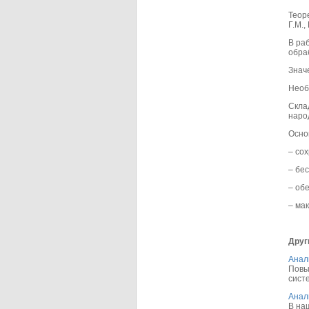
Теор
Г.М.,
В ра
обра
Знач
Необ
Скла
наро
Осно
– со
– бе
– об
– ма
Друг
Анал
Повы
систе
Анал
В на