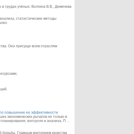
в трудах учёных: Волгина В.В., Демичева
анализа, статистические методы
ализ.
тва. Оно присуще всем отраслям
есурсами;
ций.
 по повышению ее эффективности
их экономических рычагов не только в
планирования, контроля и анализа. П ...
й борьбы. Главным критерием качества