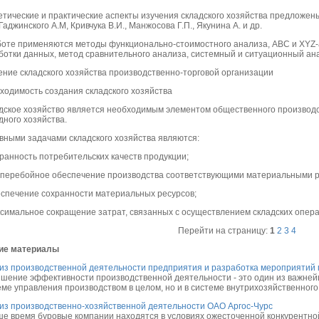
етические и практические аспекты изучения складского хозяйства предложены 
 Гаджинского А.М, Кривчука В.И., Манжосова Г.П., Якунина А. и др.
боте применяются методы функционально-стоимостного анализа, ABC и XYZ-
ботки данных, метод сравнительного анализа, системный и ситуационный ан
ение складского хозяйства производственно-торговой организации
ходимость создания складского хозяйства
дское хозяйство является необходимым элементом общественного производс
дного хозяйства.
вными задачами складского хозяйства являются:
хранность потребительских качеств продукции;
сперебойное обеспечение производства соответствующими материальными р
еспечение сохранности материальных ресурсов;
ксимальное сокращение затрат, связанных с осуществлением складских опера
Перейти на страницу:
1
2
3
4
ие материалы
из производственной деятельности предприятия и разработка мероприятий
шение эффективности производственной деятельности - это один из важнейш
ме управления производством в целом, но и в системе внутрихозяйственного 
из производственно-хозяйственной деятельности ОАО Аргос-Чурс
ше время буровые компании находятся в условиях ожесточенной конкурентно