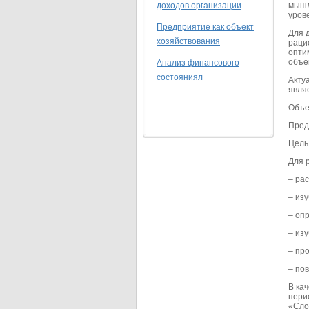
доходов организации
мышл
урове
Предприятие как объект
Для 
хозяйствования
раци
опти
объе
Анализ финансового
состояниял
Акту
явля
Объе
Пред
Цель
Для 
– ра
– изу
– оп
– из
– пр
– по
В ка
пери
«Сло