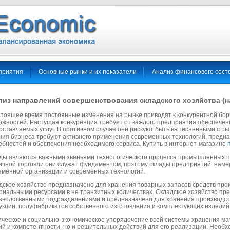
приятия
Основные рынки и их показатели
Анализ финансового сост
лиз направлений совершенствования складского хозяйства (
стоящее время постоянные изменения на рынке приводят к конкурентной бор
ожностей. Растущая конкуренция требует от каждого предприятия обеспечени
оставляемых услуг. В противном случае они рискуют быть вытесненными с рын
ния бизнеса требуют активного применения современных технологий, предн
ебностей и обеспечения необходимого сервиса.
Купить в интернет-магазине
ды являются важными звеньями технологического процесса промышленных пр
ичной торговли они служат фундаментом, поэтому склады предприятий, наме
еменной организации и современных технологий.
дское хозяйство предназначено для хранения товарных запасов средств про
риальными ресурсами в не транзитных количествах. Складское хозяйство пр
зводственными подразделениями и предназначено для хранения производств
укции, полуфабрикатов собственного изготовления и комплектующих изделий
ическое и социально-экономическое упорядочение всей системы хранения мат
ий и компетентности, но и решительных действий для его реализации. Необх