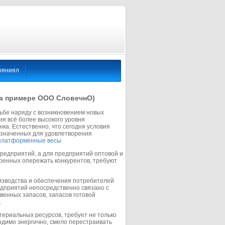
ояниял
на примере ООО СловечнО)
ьбе наряду с возникновением новых
я всё более высокого уровня
ка. Естественно, что сегодня условия
азначенных для удовлетворения
платформенные весы
едприятий, а для предприятий оптовой и
ренных опережать конкурентов, требуют
изводства и обеспечения потребителей
едприятий непосредственно связано с
енных запасов, запасов готовой
.
ериальных ресурсов, требует не только
одимо энергично, смело перестраивать