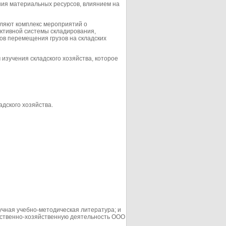
ния материальных ресурсов, влиянием на
вляют комплекс мероприятий о
ктивной системы складирования,
в перемещения грузов на складских
зучения складского хозяйства, которое
дского хозяйства.
учная учебно-методическая литература; и
дственно-хозяйственную деятельность ООО