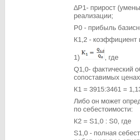
∆Р1- прирост (умен
реализации;
Р0 - прибыль базисн
К1,2 - коэффициент
1)
, где
Q1,0- фактический о
сопоставимых ценах;
К1 = 3915:3461 = 1,1
Либо он может опре
по себестоимости:
К2 = S1,0 : S0, где
S1,0 - полная себес