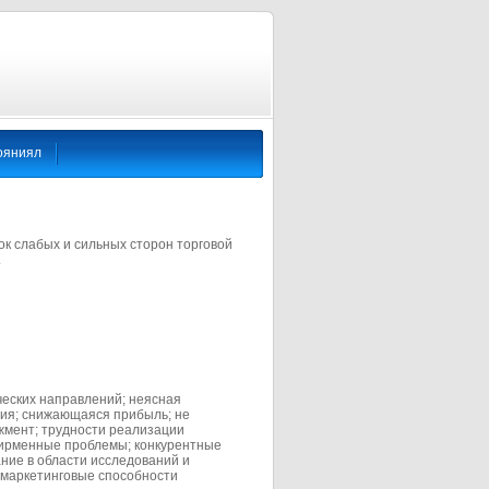
ояниял
к слабых и сильных сторон торговой
.
ческих направлений; неясная
ция; снижающаяся прибыль; не
мент; трудности реализации
фирменные проблемы; конкурентные
ание в области исследований и
 маркетинговые способности