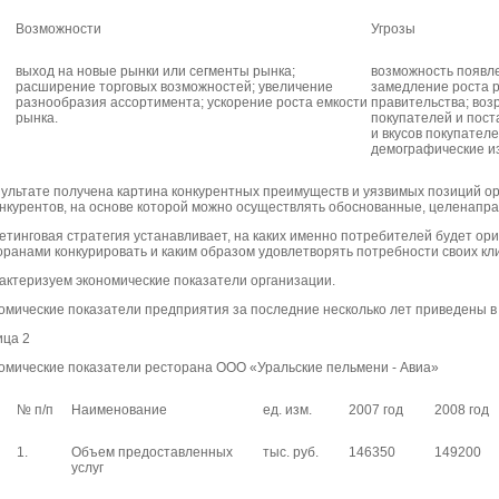
Возможности
Угрозы
выход на новые рынки или сегменты рынка;
возможность появле
расширение торговых возможностей; увеличение
замедление роста р
разнообразия ассортимента; ускорение роста емкости
правительства; воз
рынка.
покупателей и пос
и вкусов покупател
демографические и
зультате получена картина конкурентных преимуществ и уязвимых позиций о
онкурентов, на основе которой можно осуществлять обоснованные, целенапр
етинговая стратегия устанавливает, на каких именно потребителей будет ори
оранами конкурировать и каким образом удовлетворять потребности своих кл
актеризуем экономические показатели организации.
омические показатели предприятия за последние несколько лет приведены в 
ица 2
омические показатели ресторана ООО «Уральские пельмени - Авиа»
№ п/п
Наименование
ед. изм.
2007 год
2008 год
1.
Объем предоставленных
тыс. руб.
146350
149200
услуг