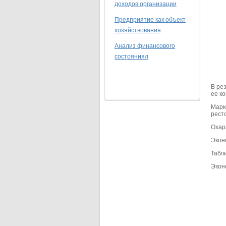
доходов организации
Предприятие как объект
хозяйствования
Анализ финансового
состояниял
В ре
ее к
Марк
рест
Охар
Экон
Табл
Экон