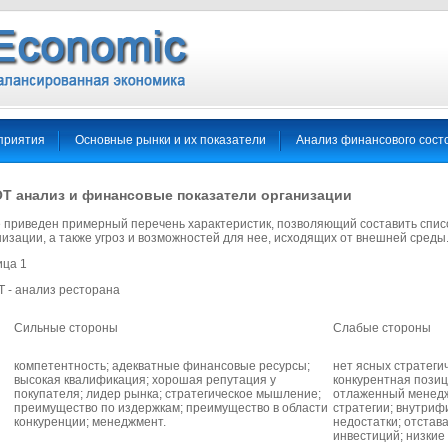
приятия
Основные рынки и их показатели
Анализ финансового сост
T анализ и финансовые показатели организации
 приведен примерный перечень характеристик, позволяющий составить списо
низации, а также угроз и возможностей для нее, исходящих от внешней среды
ица 1
 - анализ ресторана
Сильные стороны
Слабые стороны
компетентность; адекватные финансовые ресурсы;
нет ясных стратеги
высокая квалификация; хорошая репутация у
конкурентная пози
покупателя; лидер рынка; стратегическое мышление;
отлаженный менедж
преимущество по издержкам; преимущество в области
стратегии; внутри
конкуренции; менеджмент.
недостатки; отстав
инвестиций; низкие