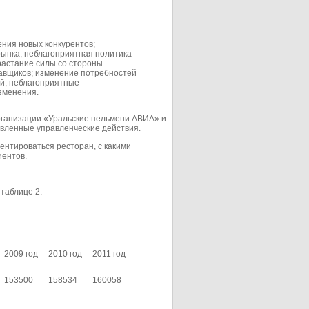
ния новых конкурентов;
ынка; неблагоприятная политика
растание силы со стороны
тавщиков; изменение потребностей
ей; неблагоприятные
зменения.
рганизации «Уральские пельмени АВИА» и
авленные управленческие действия.
ентироваться ресторан, с какими
иентов.
таблице 2.
2009 год
2010 год
2011 год
153500
158534
160058