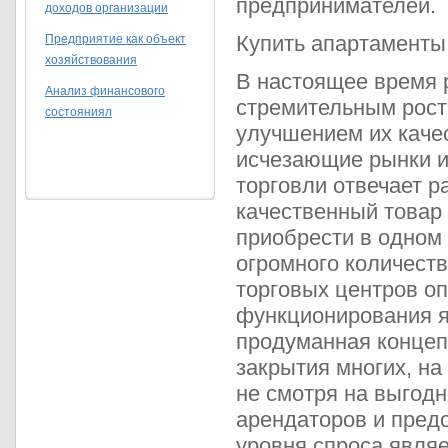
предпринимателей.
доходов организации
Купить апартаменты
Предприятие как объект
хозяйствования
В настоящее время 
Анализ финансового
стремительным рос
состояниял
улучшением их каче
исчезающие рынки и 
торговли отвечает р
качественный товар
приобрести в одном
огромного количест
торговых центров о
функционирования я
продуманная концеп
закрытия многих, на
не смотря на выгод
арендаторов и пред
уровня спроса явля