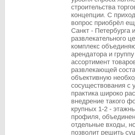
строительства торго
концепции. С прихо
вопрос приобрёл ещ
Санкт - Петербурга 
развлекательного цент
комплекс объединяю
арендатора и групп
ассортимент товаро
развлекающей сост
объективную необхо
сосуществования с 
практика широко рас
внедрение такого фор
крупных 1-2 - этажн
профиля, объединен
отдельные входы, н
позволит решить су