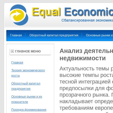
Главная
Оборотный капитал предприятия
Основные рынки и
Анализ деятельн
ГЛАВНОЕ МЕНЮ
недвижимости
Главная
Актуальность темы р
Теория экономического
высокие темпы роста
роста
тесной интеграцией
Оборотный капитал
предпосылки для фо
предприятия
прозрачного рынка.
Основные рынки и их
накладывает опреде
показатели
требованиям европе
Порядок формирования